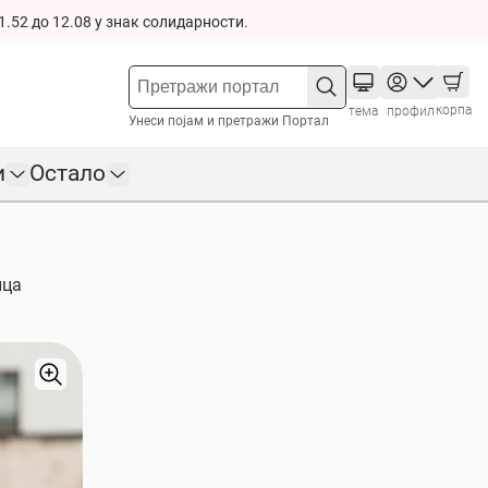
1.52 до 12.08 у знак солидарности.
корпа
тема
профил
Унеси појам и претражи Портал
и
Остало
ица