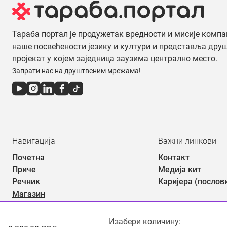
Тараба портал је продужетак вредности и мисије компа
наше посвећености језику и култури и представља дру
пројекат у којем заједница заузима централно место.
Запрати нас на друштвеним мрежама!
Навигација
Важни линкови
Почетна
Контакт
Приче
Медија кит
Речник
Каријера (послов
Магазин
Маркет
Изабери количину: