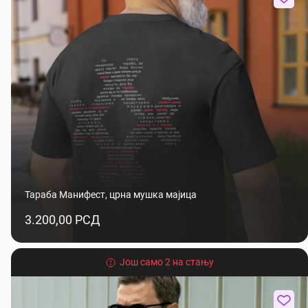
Тараба Манифест, црна мушка мајица
3.200,00 РСД
Још само 2 на стању