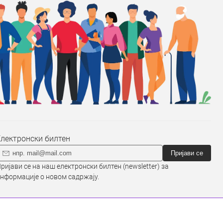
Електронски билтен
Пријави се
ријави се на наш електронски билтен (newsletter) за
нформације о новом садржају.