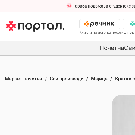
Тараба подржава студентске з
Кликни на лого да посетиш под-
Почетна
Сви
Маркет почетна
Сви производи
Мајице
Кратки 