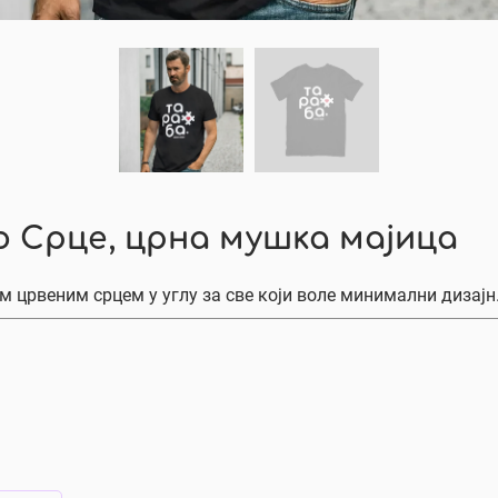
о Срце, црна мушка мајица
 црвеним срцем у углу за све који воле минимални дизајн