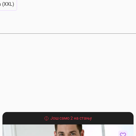
а (XXL)
Још само 2 на стању