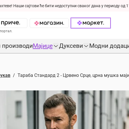
ахтеве!
Наши сајтови ће бити недоступни сваког дана у периоду од 1
портал.
 производи
Мајице
Дуксеви
Модни додац
рукав
Тараба Стандард 2 - Црвено Срце, црна мушка мај