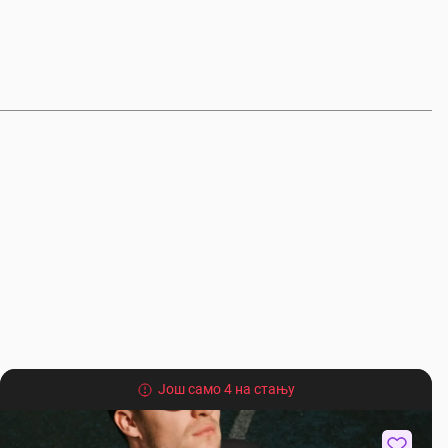
Још само 4 на стању