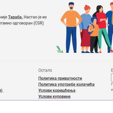
није
Тараба.
Настао је из
штвено одговоран (CSR)
Остало
Политика приватности
Политика употребе колачића
П
и
и)
Услови коришћења
Услови куповине
Често постављана питања