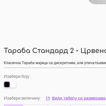
Тараба Стандард 2 - Црвен
Класична Тараба мајица са дискретним, али упечатљивим
Изабери боју:
Изабери величину:
Види табелу са размерама