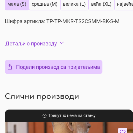
мала (S)
средња (M)
велика (L)
већа (XL)
највећ
Шифра артикла:
TP-TP-MKR-TS2CSMM-BK-S-M
Детаљи о производу
Подели производ са пријатељима
Слични производи
Тренутно нема на стању