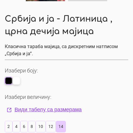
Србија и ја - Латиница ,
црна дечија мајица
Класична тараба мајица, са дискретним натписом
„Србија и ја“.
Изабери боју:
Изабери величину:
Види табелу са размерама
2
4
6
8
10
12
14