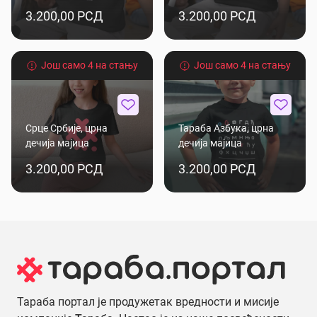
3.200,00 РСД
3.200,00 РСД
Још само 4 на стању
Још само 4 на стању
Срце Србије, црна
Тараба Азбука, црна
дечија мајица
дечија мајица
3.200,00 РСД
3.200,00 РСД
Тараба портал је продужетак вредности и мисије