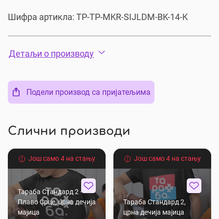
Шифра артикла:
TP-TP-MKR-SIJLDM-BK-14-K
Детаљи о производу
Подели производ са пријатељима
Слични производи
Још само 4 на стању
Још само 4 на стању
Тараба Стандард 2 -
Плаво Срце, црна дечија
Тараба Стандард 2,
мајица
црна дечија мајица