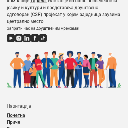
компаније
Тараба.
Настао је из наше посвећености
језику и култури и представља друштвено
одговоран (CSR) пројекат у којем заједница заузима
централно место.
Запрати нас на друштвеним мрежама!
Навигација
Почетна
Приче