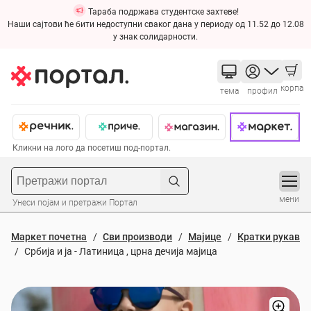
Тараба подржава студентске захтеве!
Наши сајтови ће бити недоступни сваког дана у периоду од 11.52 до 12.08
у знак солидарности.
корпа
тема
профил
Кликни на лого да посетиш под-портал.
мени
Унеси појам и претражи Портал
Маркет почетна
Сви производи
Мајице
Кратки рукав
Србија и ја - Латиница , црна дечија мајица