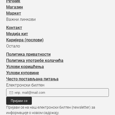
Речник
Магазин
Маркет
Важни линкови
Контакт
Медија кит
Каријера (послови)
Остало
Политика приватности
Политика употребе колачића
Услови коришћења
Услови куповине
Често постављана питања
Електронски билтен
Пријави се
Пријави се на наш електронски билтен (newsletter) за
информације о новом садржају.