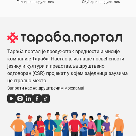
Грнчар и предузетник
Обућар и предузетник
Тараба портал је продужетак вредности и мисије
компаније
Тараба.
Настао је из наше посвећености
језику и култури и представља друштвено
одговоран (CSR) пројекат у којем заједница заузима
централно место.
Запрати нас на друштвеним мрежама!