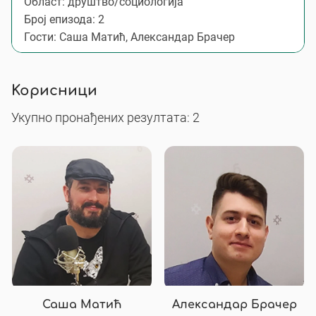
Област: друштво/социологија
Број епизода: 2
Гости: Саша Матић, Александар Брачер
Корисници
Укупно пронађених резултата: 2
Саша Матић
Александар Брачер