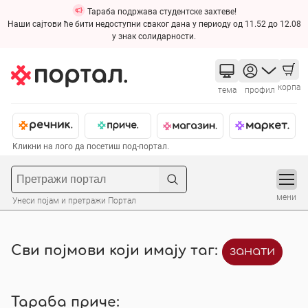
Тараба подржава студентске захтеве!
Наши сајтови ће бити недоступни сваког дана у периоду од 11.52 до 12.08
у знак солидарности.
корпа
тема
профил
Кликни на лого да посетиш под-портал.
мени
Унеси појам и претражи Портал
Сви појмови који имају таг:
занати
Тараба приче: