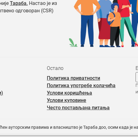
није
Тараба.
Настао је из
штвено одговоран (CSR)
Остало
Политика приватности
Политика употребе колачића
П
и
и)
Услови коришћења
Услови куповине
Често постављана питања
ићен ауторским правима и власништво је Тараба доо, осим када је 