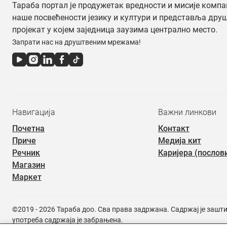
Тараба портал је продужетак вредности и мисије компа
наше посвећености језику и култури и представља дру
пројекат у којем заједница заузима централно место.
Запрати нас на друштвеним мрежама!
Навигација
Важни линкови
Почетна
Контакт
Приче
Медија кит
Речник
Каријера (послов
Магазин
Маркет
©2019 - 2026 Тараба доо. Сва права задржана. Садржај је зашт
употреба садржаја је забрањена.