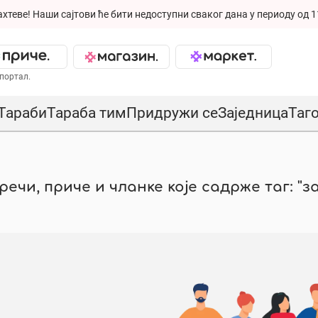
ахтеве!
Наши сајтови ће бити недоступни сваког дана у периоду од 1
портал.
Тараби
Тараба тим
Придружи се
Заједница
Таг
ечи, приче и чланке које садрже таг: "