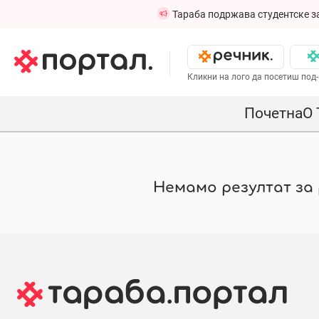
Тараба подржава студентске з
Кликни на лого да посетиш под-
Почетна
О 
Немамо резултат за р