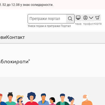
1.52 до 12.08 у знак солидарности.
корпа
тема
профил
Унеси појам и претражи Портал
ови
Контакт
заблокирати"