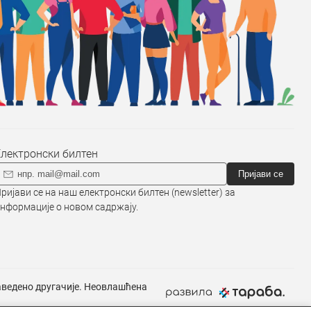
Електронски билтен
Пријави се
ријави се на наш електронски билтен (newsletter) за
нформације о новом садржају.
наведено другачије. Неовлашћена