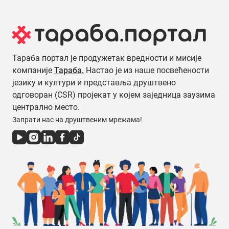
Тараба портал је продужетак вредности и мисије
компаније
Тараба.
Настао је из наше посвећености
језику и култури и представља друштвено
одговоран (CSR) пројекат у којем заједница заузима
централно место.
Запрати нас на друштвеним мрежама!