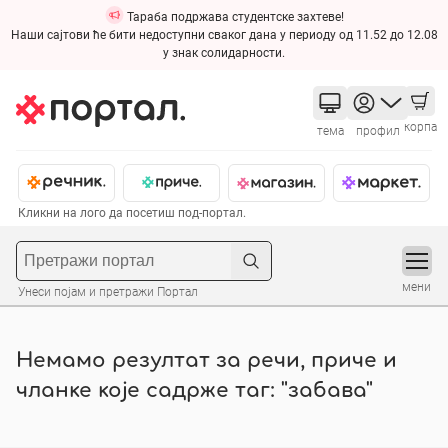
Тараба подржава студентске захтеве!
Наши сајтови ће бити недоступни сваког дана у периоду од 11.52 до 12.08
у знак солидарности.
корпа
тема
профил
Кликни на лого да посетиш под-портал.
мени
Унеси појам и претражи Портал
Немамо резултат за речи, приче и
чланке које садрже таг: "забава"