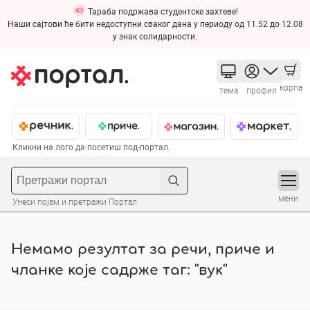
Тараба подржава студентске захтеве!
Наши сајтови ће бити недоступни сваког дана у периоду од 11.52 до 12.08
у знак солидарности.
корпа
тема
профил
Кликни на лого да посетиш под-портал.
мени
Унеси појам и претражи Портал
Немамо резултат за речи, приче и
чланке које садрже таг: "вук"