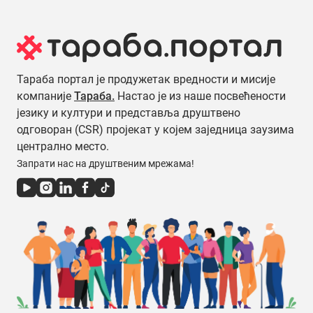
Тараба портал је продужетак вредности и мисије
компаније
Тараба.
Настао је из наше посвећености
језику и култури и представља друштвено
одговоран (CSR) пројекат у којем заједница заузима
централно место.
Запрати нас на друштвеним мрежама!