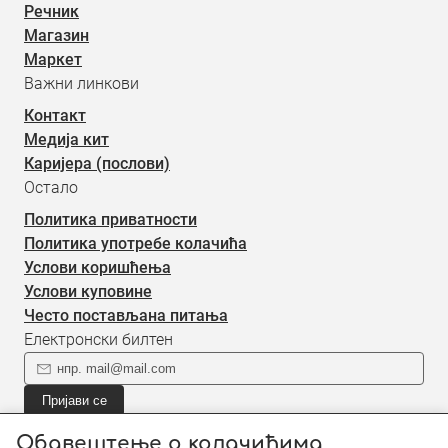
Речник
Магазин
Маркет
Важни линкови
Контакт
Медија кит
Каријера (послови)
Остало
Политика приватности
Политика употребе колачића
Услови коришћења
Услови куповине
Често постављана питања
Електронски билтен
Пријави се
Пријави се на наш електронски билтен (newsletter) за
Обавештење о колачићима
информације о новом садржају.