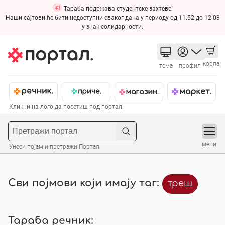
Тараба подржава студентске захтеве!
Наши сајтови ће бити недоступни сваког дана у периоду од 11.52 до 12.08
у знак солидарности.
корпа
тема
профил
Кликни на лого да посетиш под-портал.
мени
Унеси појам и претражи Портал
Сви појмови који имају таг:
треш
Тараба речник: