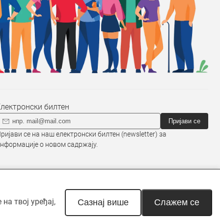
Електронски билтен
Пријави се
ријави се на наш електронски билтен (newsletter) за
нформације о новом садржају.
на твој уређај,
наведено другачије. Неовлашћена
Сазнај више
Слажем се