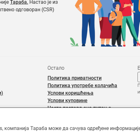
није
Тараба.
Настао је из
штвено одговоран (CSR)
Остало
Политика приватности
Политика употребе колачића
П
и
и)
Услови коришћења
Услови куповине
Често постављана питања
rs, компанија Тараба може да сачува одређене информације 
ићен ауторским правима и власништво је Тараба доо, осим када је 