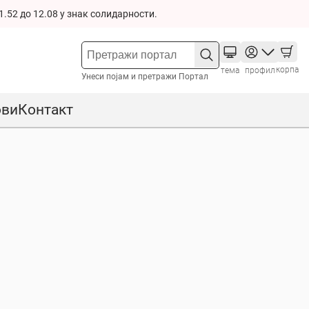
1.52 до 12.08 у знак солидарности.
корпа
тема
профил
Унеси појам и претражи Портал
ови
Контакт