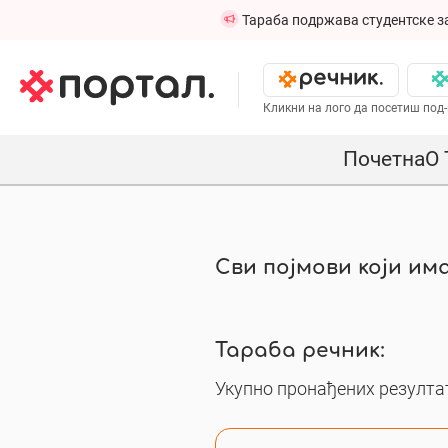
Тараба подржава студентске з
Кликни на лого да посетиш под-
Почетна
О 
Сви појмови који има
Тараба речник:
Укупно пронађених резултат