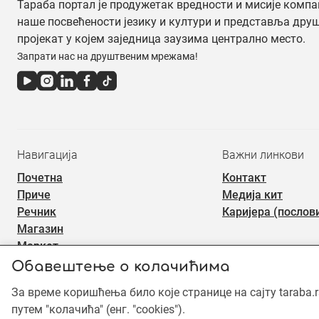
Тараба портал је продужетак вредности и мисије компа
наше посвећености језику и култури и представља дру
пројекат у којем заједница заузима централно место.
Запрати нас на друштвеним мрежама!
Навигација
Важни линкови
Почетна
Контакт
Приче
Медија кит
Речник
Каријера (послов
Магазин
Маркет
Обавештење о колачићима
За време коришћења било које странице на сајту taraba.
©2019 - 2026 Тараба доо. Сва права задржана. Садржај је зашт
употреба садржаја је забрањена.
путем "колачића" (енг. "cookies").