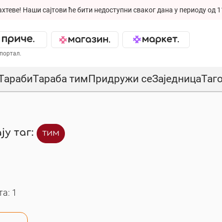
ахтеве!
Наши сајтови ће бити недоступни сваког дана у периоду од 1
портал.
Тараби
Тараба тим
Придружи се
Заједница
Таг
ју таг:
тим
а: 1