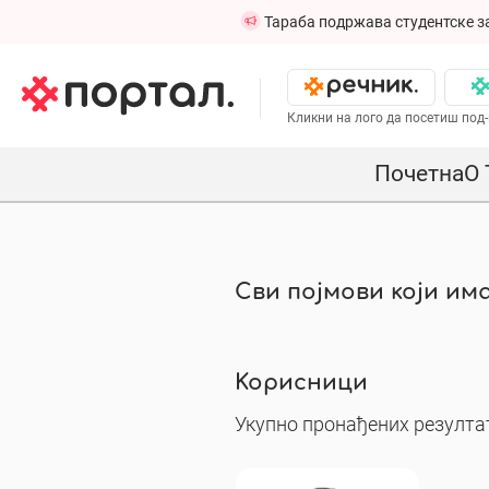
Тараба подржава студентске з
Кликни на лого да посетиш под-
Почетна
О 
Сви појмови који има
Корисници
Укупно пронађених резултат