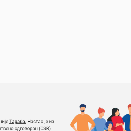
није
Тараба.
Настао је из
штвено одговоран (CSR)