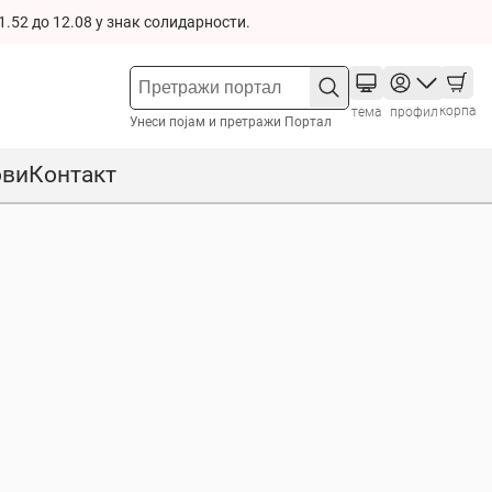
1.52 до 12.08 у знак солидарности.
корпа
тема
профил
Унеси појам и претражи Портал
ови
Контакт