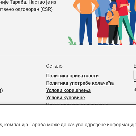
није
Тараба.
Настао је из
штвено одговоран (CSR)
Остало
Политика приватности
Политика употребе колачића
П
и
и)
Услови коришћења
Услови куповине
Често постављана питања
rs, компанија Тараба може да сачува одређене информације 
ићен ауторским правима и власништво је Тараба доо, осим када је 