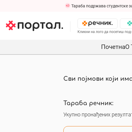
Тараба подржава студентске з
Кликни на лого да посетиш под-
Почетна
О 
Сви појмови који има
Тараба речник:
Укупно пронађених резултат