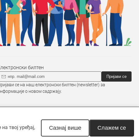
Електронски билтен
Пријави се
ријави се на наш електронски билтен (newsletter) за
нформације о новом садржају.
на твој уређај,
наведено другачије. Неовлашћена
Сазнај више
Слажем се