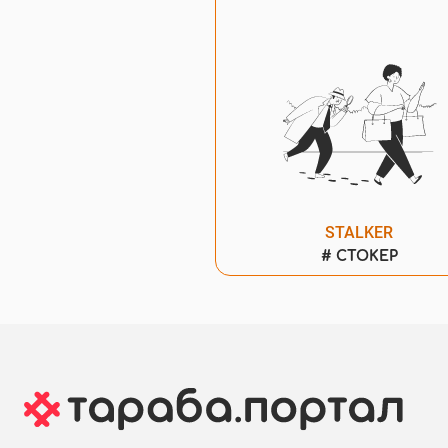
STALKER
#
СТОКЕР