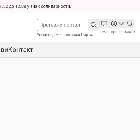
1.52 до 12.08 у знак солидарности.
корпа
тема
профил
Унеси појам и претражи Портал
ови
Контакт