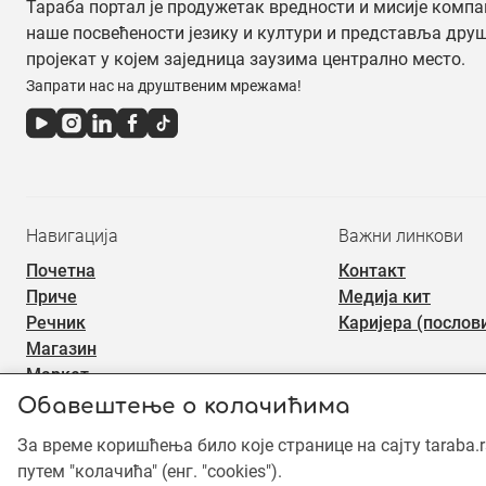
Тараба портал је продужетак вредности и мисије компа
наше посвећености језику и култури и представља дру
пројекат у којем заједница заузима централно место.
Запрати нас на друштвеним мрежама!
Навигација
Важни линкови
Почетна
Контакт
Приче
Медија кит
Речник
Каријера (послов
Магазин
Маркет
Обавештење о колачићима
За време коришћења било које странице на сајту taraba.
©2019 - 2026 Тараба доо. Сва права задржана. Садржај је зашт
употреба садржаја је забрањена.
путем "колачића" (енг. "cookies").