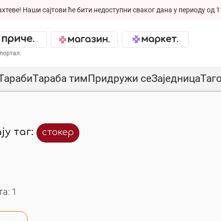
ахтеве!
Наши сајтови ће бити недоступни сваког дана у периоду од 1
портал.
Тараби
Тараба тим
Придружи се
Заједница
Таг
ју таг:
стокер
а: 1