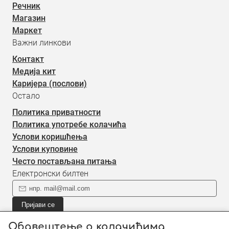
Речник
Магазин
Маркет
Важни линкови
Контакт
Медија кит
Каријера (послови)
Остало
Политика приватности
Политика употребе колачића
Услови коришћења
Услови куповине
Често постављана питања
Електронски билтен
Пријави се
Пријави се на наш електронски билтен (newsletter) за
Обавештење о колачићима
информације о новом садржају.