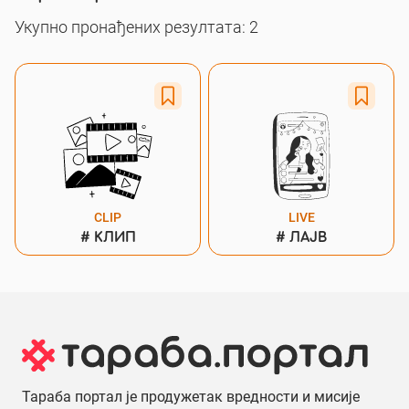
Укупно пронађених резултата: 2
CLIP
LIVE
#
КЛИП
#
ЛАЈВ
Тараба портал је продужетак вредности и мисије