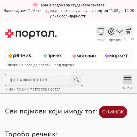
Тараба подржава студентске захтеве!
Наши сајтови ће бити недоступни сваког дана у периоду од 11.52 до 12.08
у знак солидарности.
корпа
тема
профил
Кликни на лого да посетиш под-портал.
мени
Унеси појам и претражи Портал
Сви појмови који имају таг:
снимак
Тараба речник: