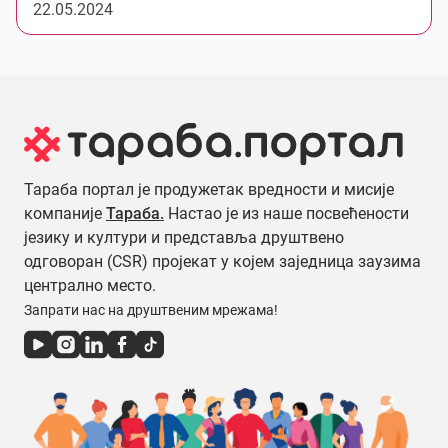
22.05.2024
Тараба портал је продужетак вредности и мисије
компаније
Тараба.
Настао је из наше посвећености
језику и култури и представља друштвено
одговоран (CSR) пројекат у којем заједница заузима
централно место.
Запрати нас на друштвеним мрежама!