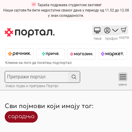
Тараба подржава студентске захтеве!
Наши сајтови ће бити недоступни сваког дана у периоду од 11.52 до 12.08
у знак солидарности.
корпа
тема
профил
Кликни на лого да посетиш под-портал.
мени
Унеси појам и претражи Портал
Сви појмови који имају таг:
сарадња