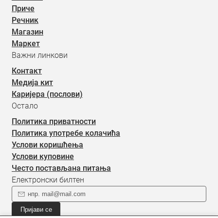
Приче
Речник
Магазин
Маркет
Важни линкови
Контакт
Медија кит
Каријера (послови)
Остало
Политика приватности
Политика употребе колачића
Услови коришћења
Услови куповине
Често постављана питања
Електронски билтен
Пријави се