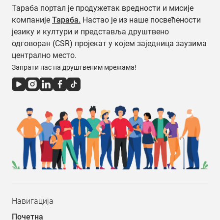
Тараба портал је продужетак вредности и мисије
компаније
Тараба.
Настао је из наше посвећености
језику и култури и представља друштвено
одговоран (CSR) пројекат у којем заједница заузима
централно место.
Запрати нас на друштвеним мрежама!
Навигација
Почетна