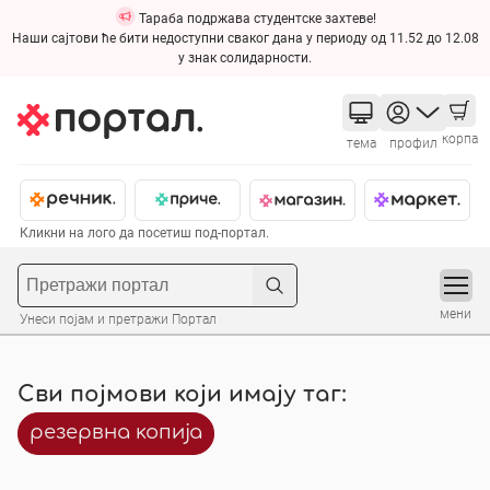
Тараба подржава студентске захтеве!
Наши сајтови ће бити недоступни сваког дана у периоду од 11.52 до 12.08
у знак солидарности.
корпа
тема
профил
Кликни на лого да посетиш под-портал.
мени
Унеси појам и претражи Портал
Сви појмови који имају таг:
резервна копија