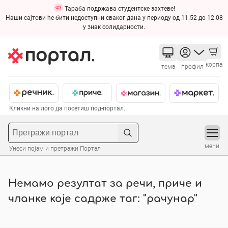
Тараба подржава студентске захтеве!
Наши сајтови ће бити недоступни сваког дана у периоду од 11.52 до 12.08
у знак солидарности.
корпа
тема
профил
Кликни на лого да посетиш под-портал.
мени
Унеси појам и претражи Портал
Немамо резултат за речи, приче и
чланке које садрже таг: "рачунар"