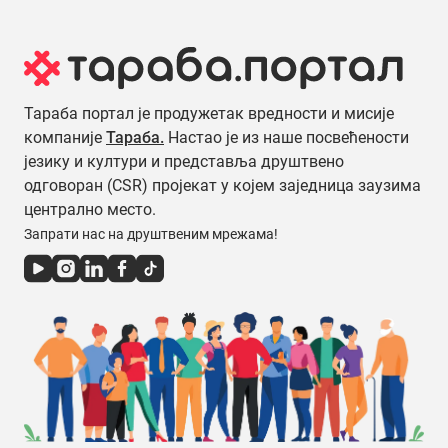
Тараба портал је продужетак вредности и мисије
компаније
Тараба.
Настао је из наше посвећености
језику и култури и представља друштвено
одговоран (CSR) пројекат у којем заједница заузима
централно место.
Запрати нас на друштвеним мрежама!