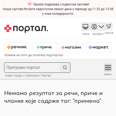
Тараба подржава студентске захтеве!
Наши сајтови ће бити недоступни сваког дана у периоду од 11.52 до 12.08
у знак солидарности.
корпа
тема
профил
Кликни на лого да посетиш под-портал.
мени
Унеси појам и претражи Портал
Немамо резултат за речи, приче и
чланке које садрже таг: "примена"