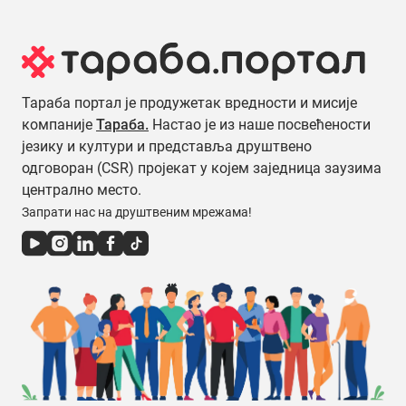
Тараба портал је продужетак вредности и мисије
компаније
Тараба.
Настао је из наше посвећености
језику и култури и представља друштвено
одговоран (CSR) пројекат у којем заједница заузима
централно место.
Запрати нас на друштвеним мрежама!