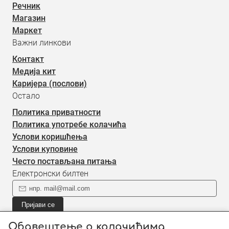
Речник
Магазин
Маркет
Важни линкови
Контакт
Медија кит
Каријера (послови)
Остало
Политика приватности
Политика употребе колачића
Услови коришћења
Услови куповине
Често постављана питања
Електронски билтен
Пријави се
Пријави се на наш електронски билтен (newsletter) за
Обавештење о колачићима
информације о новом садржају.