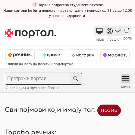
Тараба подржава студентске захтеве!
Наши сајтови ће бити недоступни сваког дана у периоду од 11.52 до 12.08
у знак солидарности.
корпа
тема
профил
Кликни на лого да посетиш под-портал.
мени
Унеси појам и претражи Портал
Сви појмови који имају таг:
позив
Тараба речник: