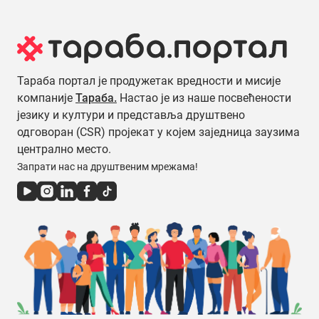
Тараба портал је продужетак вредности и мисије
компаније
Тараба.
Настао је из наше посвећености
језику и култури и представља друштвено
одговоран (CSR) пројекат у којем заједница заузима
централно место.
Запрати нас на друштвеним мрежама!