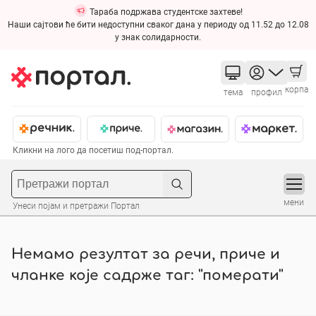
Тараба подржава студентске захтеве!
Наши сајтови ће бити недоступни сваког дана у периоду од 11.52 до 12.08
у знак солидарности.
корпа
тема
профил
Кликни на лого да посетиш под-портал.
мени
Унеси појам и претражи Портал
Немамо резултат за речи, приче и
чланке које садрже таг: "померати"