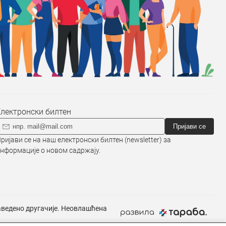
Електронски билтен
Пријави се
ријави се на наш електронски билтен (newsletter) за
нформације о новом садржају.
наведено другачије. Неовлашћена