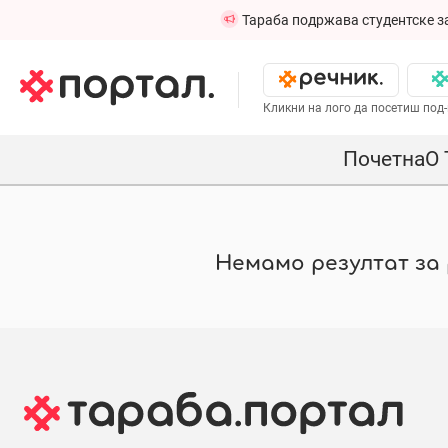
Тараба подржава студентске з
Кликни на лого да посетиш под-
Почетна
О 
Немамо резултат за р