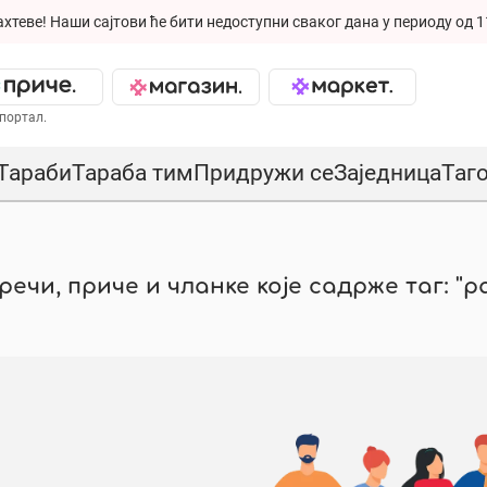
ахтеве!
Наши сајтови ће бити недоступни сваког дана у периоду од 1
портал.
Тараби
Тараба тим
Придружи се
Заједница
Таг
ечи, приче и чланке које садрже таг: "pa