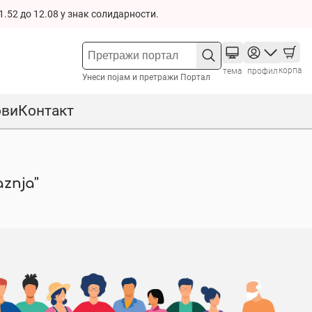
1.52 до 12.08 у знак солидарности.
корпа
тема
профил
Унеси појам и претражи Портал
ови
Контакт
znja"