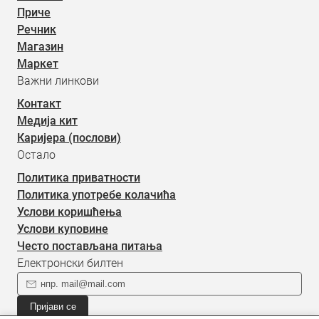
Приче
Речник
Магазин
Маркет
Важни линкови
Контакт
Медија кит
Каријера (послови)
Остало
Политика приватности
Политика употребе колачића
Услови коришћења
Услови куповине
Често постављана питања
Електронски билтен
Пријави се