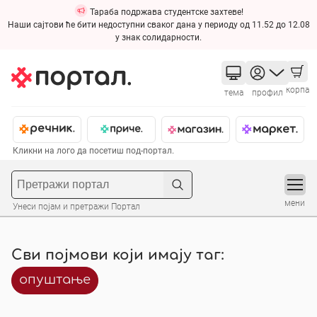
Тараба подржава студентске захтеве!
Наши сајтови ће бити недоступни сваког дана у периоду од 11.52 до 12.08
у знак солидарности.
корпа
тема
профил
Кликни на лого да посетиш под-портал.
мени
Унеси појам и претражи Портал
Сви појмови који имају таг:
опуштање