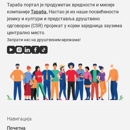
Тараба портал је продужетак вредности и мисије
компаније
Тараба.
Настао је из наше посвећености
језику и култури и представља друштвено
одговоран (CSR) пројекат у којем заједница заузима
централно место.
Запрати нас на друштвеним мрежама!
Навигација
Почетна