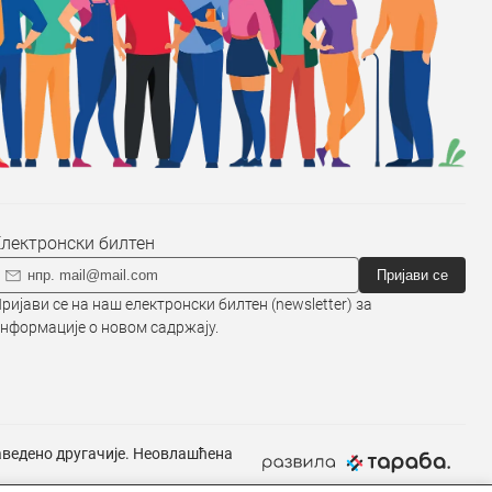
Електронски билтен
Пријави се
ријави се на наш електронски билтен (newsletter) за
нформације о новом садржају.
наведено другачије. Неовлашћена