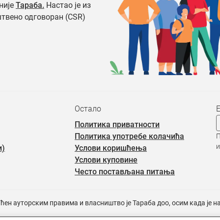
није
Тараба.
Настао је из
штвено одговоран (CSR)
Остало
Политика приватности
Политика употребе колачића
П
и
и)
Услови коришћења
Услови куповине
Често постављана питања
ићен ауторским правима и власништво је Тараба доо, осим када је 