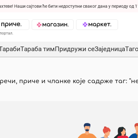
ахтеве!
Наши сајтови ће бити недоступни сваког дана у периоду од 1
портал.
Тараби
Тараба тим
Придружи се
Заједница
Таг
ечи, приче и чланке које садрже таг: "н