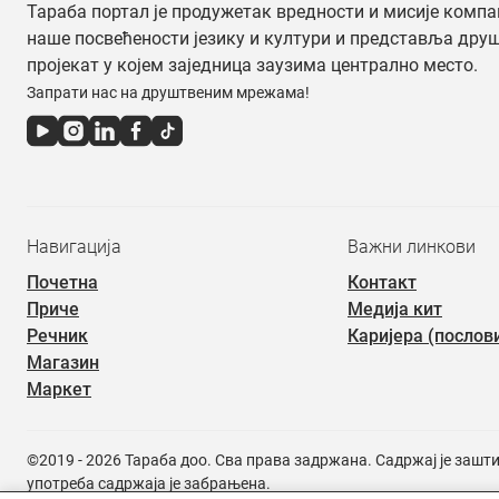
Тараба портал је продужетак вредности и мисије компа
наше посвећености језику и култури и представља дру
пројекат у којем заједница заузима централно место.
Запрати нас на друштвеним мрежама!
Навигација
Важни линкови
Почетна
Контакт
Приче
Медија кит
Речник
Каријера (послов
Магазин
Маркет
©2019 - 2026 Тараба доо. Сва права задржана. Садржај је зашт
употреба садржаја је забрањена.