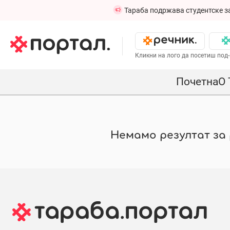
Тараба подржава студентске з
Кликни на лого да посетиш под-
Почетна
О 
Немамо резултат за р