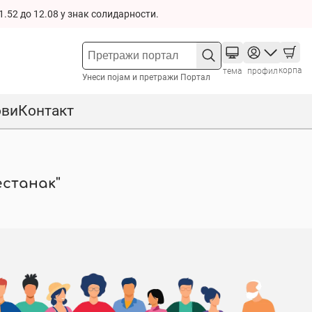
1.52 до 12.08 у знак солидарности.
корпа
тема
профил
Унеси појам и претражи Портал
ови
Контакт
естанак"