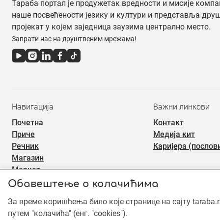
Тараба портал је продужетак вредности и мисије компа
наше посвећености језику и култури и представља дру
пројекат у којем заједница заузима централно место.
Запрати нас на друштвеним мрежама!
Навигација
Важни линкови
Почетна
Контакт
Приче
Медија кит
Речник
Каријера (послов
Магазин
Маркет
Обавештење о колачићима
За време коришћења било које странице на сајту taraba.
©2019 - 2026 Тараба доо. Сва права задржана. Садржај је зашт
употреба садржаја је забрањена.
путем "колачића" (енг. "cookies").