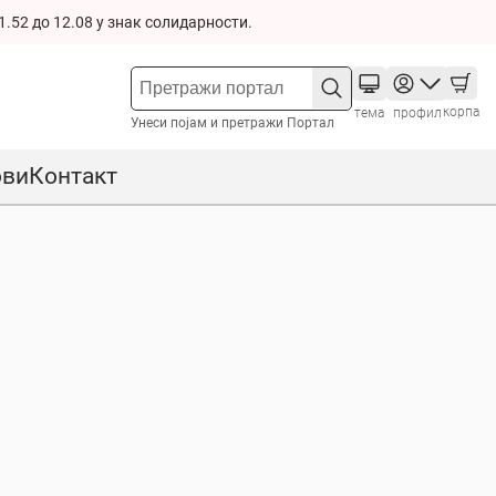
1.52 до 12.08 у знак солидарности.
корпа
тема
профил
Унеси појам и претражи Портал
ови
Контакт