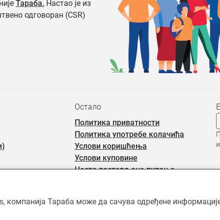
није
Тараба.
Настао је из
штвено одговоран (CSR)
Остало
Политика приватности
Политика употребе колачића
П
и
и)
Услови коришћења
Услови куповине
Често постављана питања
rs, компанија Тараба може да сачува одређене информације 
ићен ауторским правима и власништво је Тараба доо, осим када је 