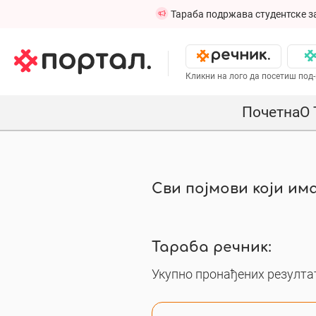
Тараба подржава студентске з
Кликни на лого да посетиш под-
Почетна
О 
Сви појмови који има
Тараба речник:
Укупно пронађених резултат