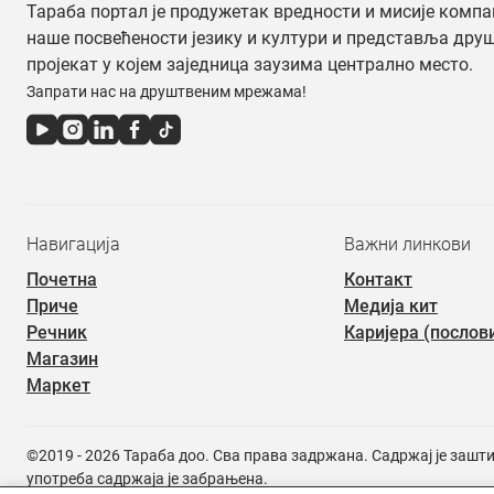
Тараба портал је продужетак вредности и мисије компа
наше посвећености језику и култури и представља дру
пројекат у којем заједница заузима централно место.
Запрати нас на друштвеним мрежама!
Навигација
Важни линкови
Почетна
Контакт
Приче
Медија кит
Речник
Каријера (послов
Магазин
Маркет
©2019 - 2026 Тараба доо. Сва права задржана. Садржај је зашт
употреба садржаја је забрањена.