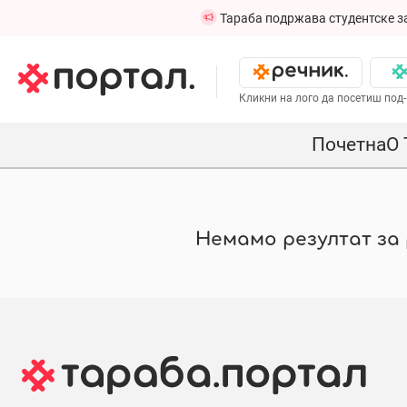
Тараба подржава студентске з
Кликни на лого да посетиш под-
Почетна
О 
Немамо резултат за р