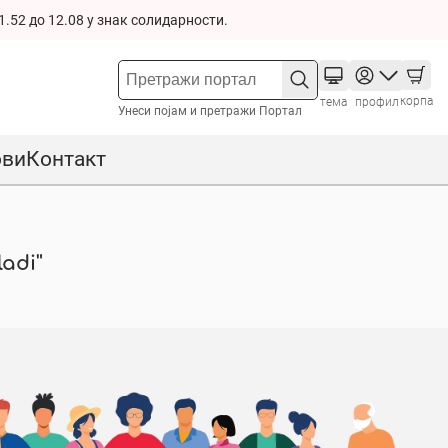
1.52 до 12.08 у знак солидарности.
корпа
тема
профил
Унеси појам и претражи Портал
ови
Контакт
adi"