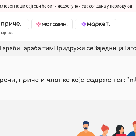
ахтеве!
Наши сајтови ће бити недоступни сваког дана у периоду од 1
портал.
Тараби
Тараба тим
Придружи се
Заједница
Таг
ечи, приче и чланке које садрже таг: "ml