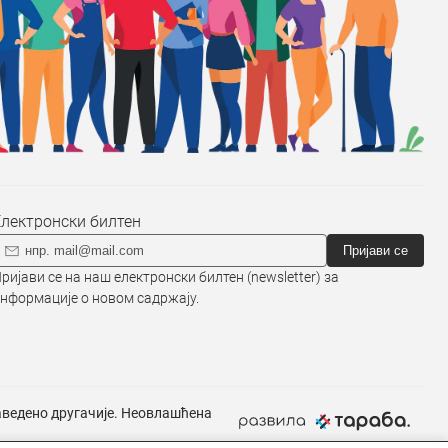
Електронски билтен
Пријави се
ријави се на наш електронски билтен (newsletter) за
нформације о новом садржају.
наведено другачије. Неовлашћена