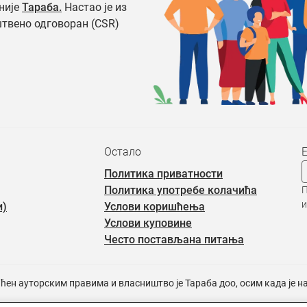
није
Тараба.
Настао је из
штвено одговоран (CSR)
Остало
Политика приватности
Политика употребе колачића
П
и
и)
Услови коришћења
Услови куповине
Често постављана питања
ићен ауторским правима и власништво је Тараба доо, осим када је 