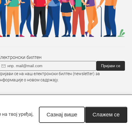
Електронски билтен
Пријави се
ријави се на наш електронски билтен (newsletter) за
нформације о новом садржају.
наведено другачије. Неовлашћена
на твој уређај,
Сазнај више
Слажем се