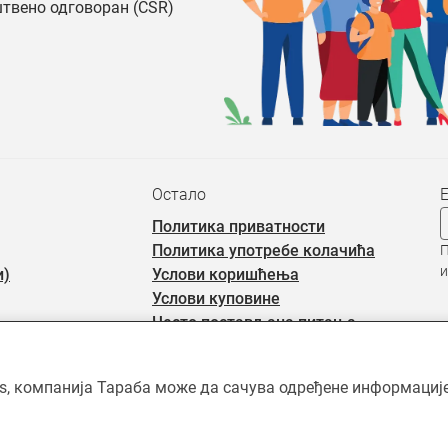
штвено одговоран (CSR)
Остало
Политика приватности
Политика употребе колачића
П
и
и)
Услови коришћења
Услови куповине
Често постављана питања
ићен ауторским правима и власништво је Тараба доо, осим када је 
rs, компанија Тараба може да сачува одређене информације 