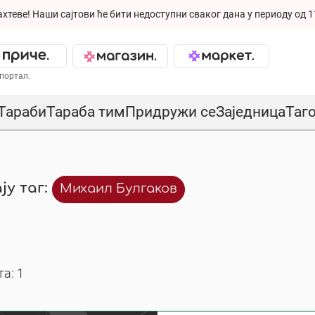
ахтеве!
Наши сајтови ће бити недоступни сваког дана у периоду од 1
портал.
Тараби
Тараба тим
Придружи се
Заједница
Таг
ју таг:
Михаил Булгаков
а: 1