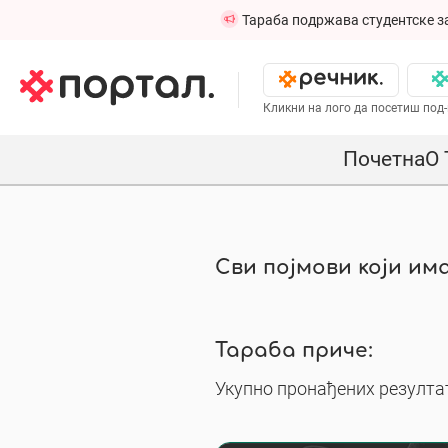
Тараба подржава студентске з
Кликни на лого да посетиш под-
Почетна
О 
Сви појмови који има
Тараба приче:
Укупно пронађених резултат