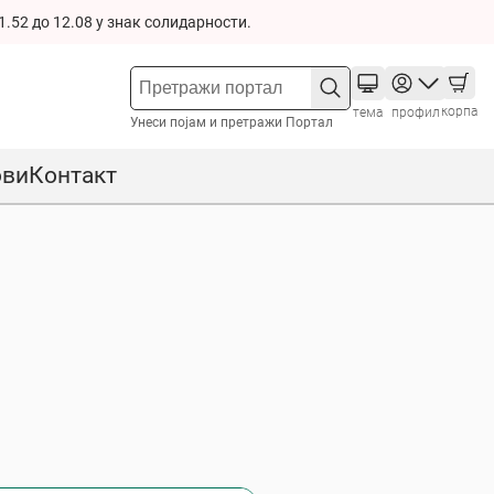
1.52 до 12.08 у знак солидарности.
корпа
тема
профил
Унеси појам и претражи Портал
ови
Контакт