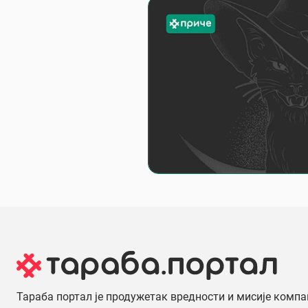
Тараба портал је продужетак вредности и мисије компа