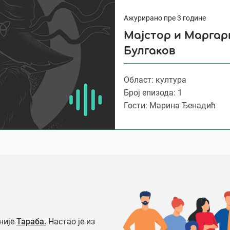
Ажурирано пре 3 године
Мајстор и Маргар
Булгаков
Област: култура
Број епизода: 1
Гости: Марина Ђенадић
није
Тараба.
Настао је из