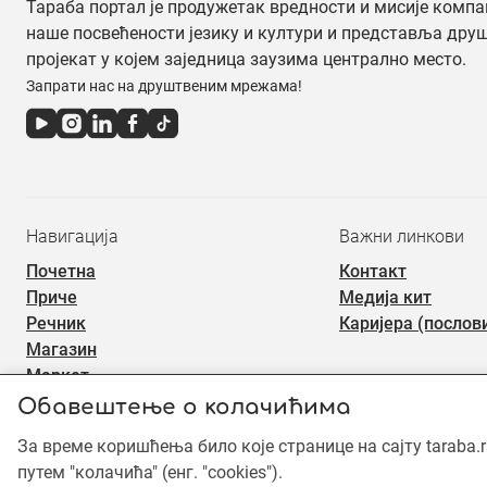
Тараба портал је продужетак вредности и мисије компа
наше посвећености језику и култури и представља дру
пројекат у којем заједница заузима централно место.
Запрати нас на друштвеним мрежама!
Навигација
Важни линкови
Почетна
Контакт
Приче
Медија кит
Речник
Каријера (послов
Магазин
Маркет
Обавештење о колачићима
За време коришћења било које странице на сајту taraba.
©2019 - 2026 Тараба доо. Сва права задржана. Садржај је зашт
употреба садржаја је забрањена.
путем "колачића" (енг. "cookies").