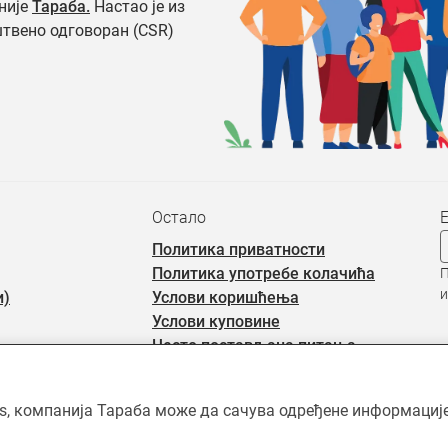
није
Тараба.
Настао је из
штвено одговоран (CSR)
Остало
Политика приватности
Политика употребе колачића
П
и
и)
Услови коришћења
Услови куповине
Често постављана питања
rs, компанија Тараба може да сачува одређене информације 
ићен ауторским правима и власништво је Тараба доо, осим када је 