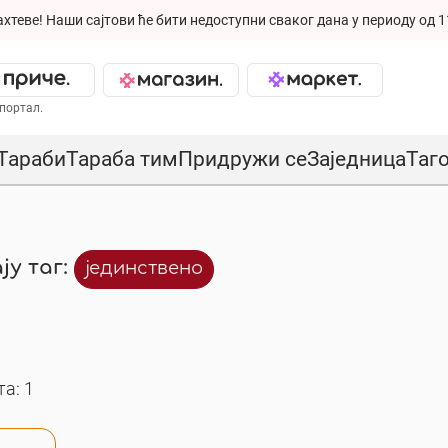
ахтеве!
Наши сајтови ће бити недоступни сваког дана у периоду од 1
портал.
Тараби
Тараба тим
Придружи се
Заједница
Таг
ју таг:
јединствено
а: 1