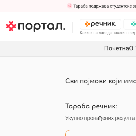
Тараба подржава студентске з
Кликни на лого да посетиш под-
Почетна
О 
Сви појмови који има
Тараба речник:
Укупно пронађених резултат