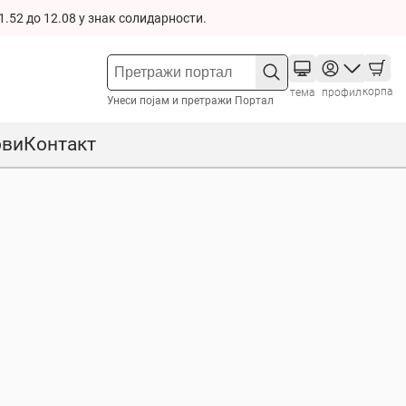
1.52 до 12.08 у знак солидарности.
корпа
тема
профил
Унеси појам и претражи Портал
ови
Контакт