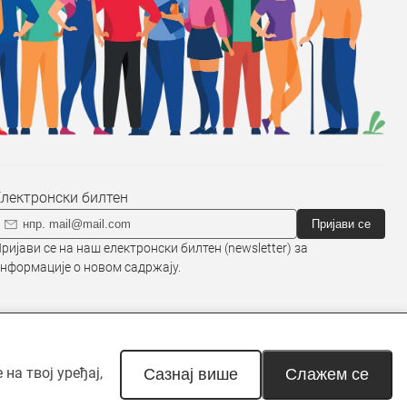
Електронски билтен
Пријави се
ријави се на наш електронски билтен (newsletter) за
нформације о новом садржају.
на твој уређај,
наведено другачије. Неовлашћена
Сазнај више
Слажем се