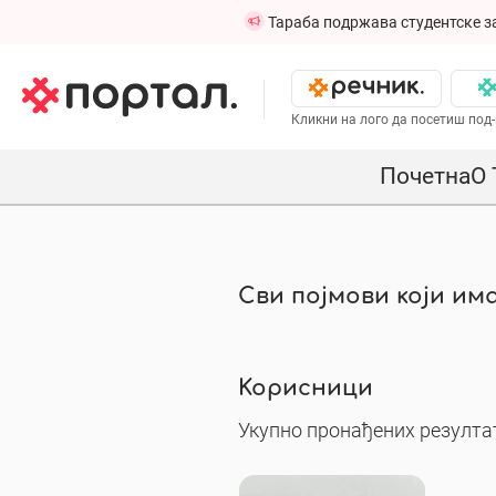
Тараба подржава студентске з
Кликни на лого да посетиш под-
Почетна
О 
Сви појмови који има
Корисници
Укупно пронађених резултат