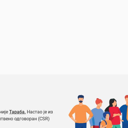
није
Тараба.
Настао је из
штвено одговоран (CSR)