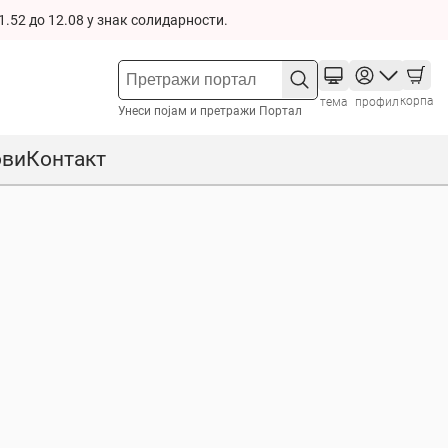
1.52 до 12.08 у знак солидарности.
корпа
тема
профил
Унеси појам и претражи Портал
ови
Контакт