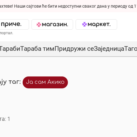
ахтеве!
Наши сајтови ће бити недоступни сваког дана у периоду од 1
портал.
Тараби
Тараба тим
Придружи се
Заједница
Таг
ју таг:
Ја сам Акико
а: 1