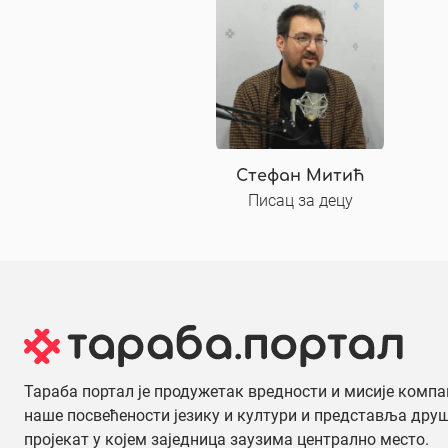
Стефан Митић
Писац за децу
Тараба портал је продужетак вредности и мисије компа
наше посвећености језику и култури и представља дру
пројекат у којем заједница заузима централно место.