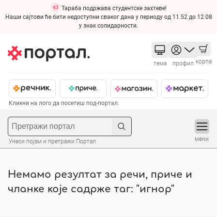
Тараба подржава студентске захтеве!
Наши сајтови ће бити недоступни сваког дана у периоду од 11.52 до 12.08
у знак солидарности.
корпа
тема
профил
Кликни на лого да посетиш под-портал.
мени
Унеси појам и претражи Портал
Немамо резултат за речи, приче и
чланке које садрже таг: "игнор"