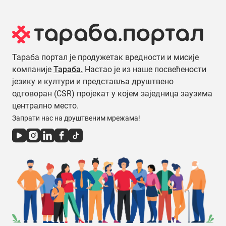
Тараба портал је продужетак вредности и мисије
компаније
Тараба.
Настао је из наше посвећености
језику и култури и представља друштвено
одговоран (CSR) пројекат у којем заједница заузима
централно место.
Запрати нас на друштвеним мрежама!