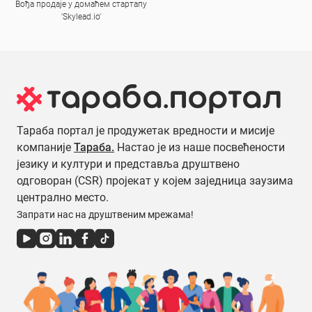
Вођа продаје у домаћем стартапу
'Skylead.io'
Тараба портал је продужетак вредности и мисије
компаније
Тараба.
Настао је из наше посвећености
језику и култури и представља друштвено
одговоран (CSR) пројекат у којем заједница заузима
централно место.
Запрати нас на друштвеним мрежама!