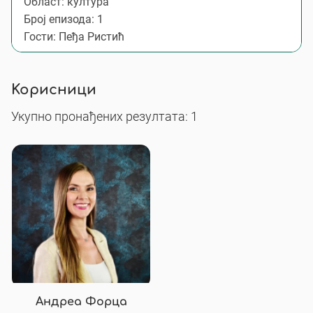
Област: култура
Број епизода: 1
Гости: Пеђа Ристић
Корисници
Укупно пронађених резултата: 1
Андреа Форца