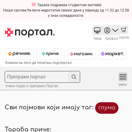
Тараба подржава студентске захтеве!
Наши сајтови ће бити недоступни сваког дана у периоду од 11.52 до 12.08
у знак солидарности.
корпа
тема
профил
Кликни на лого да посетиш под-портал.
мени
Унеси појам и претражи Портал
Сви појмови који имају таг:
глума
Тараба приче: