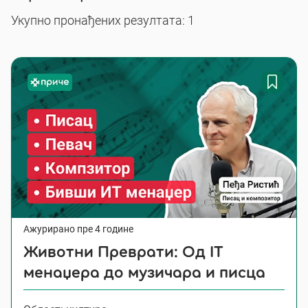
Укупно пронађених резултата: 1
Ажурирано пре 4 године
Животни Преврати: Од IT
менаџера до музичара и писца