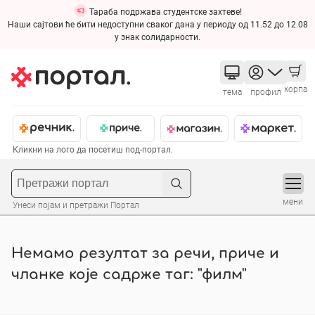
Тараба подржава студентске захтеве!
Наши сајтови ће бити недоступни сваког дана у периоду од 11.52 до 12.08
у знак солидарности.
корпа
тема
профил
Кликни на лого да посетиш под-портал.
мени
Унеси појам и претражи Портал
Немамо резултат за речи, приче и
чланке које садрже таг: "филм"