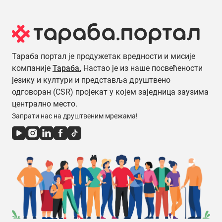
Тараба портал је продужетак вредности и мисије
компаније
Тараба.
Настао је из наше посвећености
језику и култури и представља друштвено
одговоран (CSR) пројекат у којем заједница заузима
централно место.
Запрати нас на друштвеним мрежама!