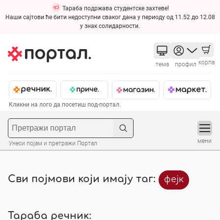
Тараба подржава студентске захтеве!
Наши сајтови ће бити недоступни сваког дана у периоду од 11.52 до 12.08
у знак солидарности.
корпа
тема
профил
Кликни на лого да посетиш под-портал.
мени
Унеси појам и претражи Портал
Сви појмови који имају таг:
фејк
Тараба речник: