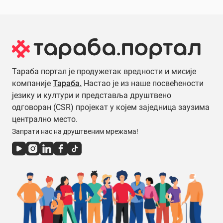
Тараба портал је продужетак вредности и мисије
компаније
Тараба.
Настао је из наше посвећености
језику и култури и представља друштвено
одговоран (CSR) пројекат у којем заједница заузима
централно место.
Запрати нас на друштвеним мрежама!