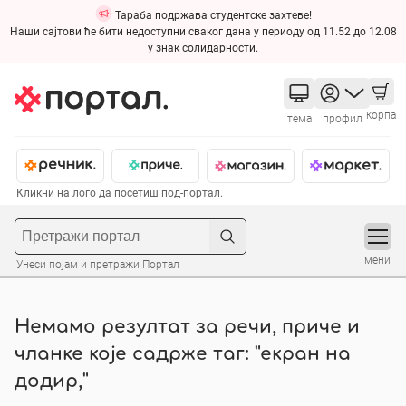
Тараба подржава студентске захтеве!
Наши сајтови ће бити недоступни сваког дана у периоду од 11.52 до 12.08
у знак солидарности.
корпа
тема
профил
Кликни на лого да посетиш под-портал.
мени
Унеси појам и претражи Портал
Немамо резултат за речи, приче и
чланке које садрже таг: "екран на
додир,"