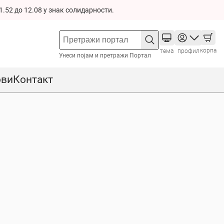
1.52 до 12.08 у знак солидарности.
корпа
тема
профил
Унеси појам и претражи Портал
ови
Контакт