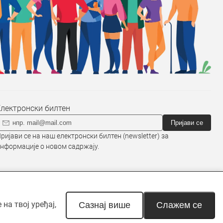
Електронски билтен
Пријави се
ријави се на наш електронски билтен (newsletter) за
нформације о новом садржају.
на твој уређај,
наведено другачије. Неовлашћена
Сазнај више
Слажем се