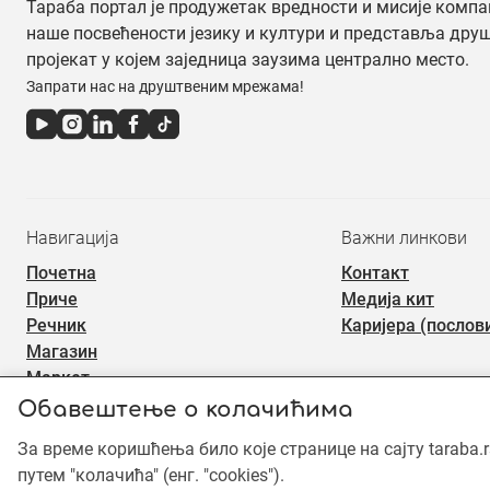
Тараба портал је продужетак вредности и мисије компа
наше посвећености језику и култури и представља дру
пројекат у којем заједница заузима централно место.
Запрати нас на друштвеним мрежама!
Навигација
Важни линкови
Почетна
Контакт
Приче
Медија кит
Речник
Каријера (послов
Магазин
Маркет
Обавештење о колачићима
За време коришћења било које странице на сајту taraba.
©2019 - 2026 Тараба доо. Сва права задржана. Садржај је зашт
употреба садржаја је забрањена.
путем "колачића" (енг. "cookies").