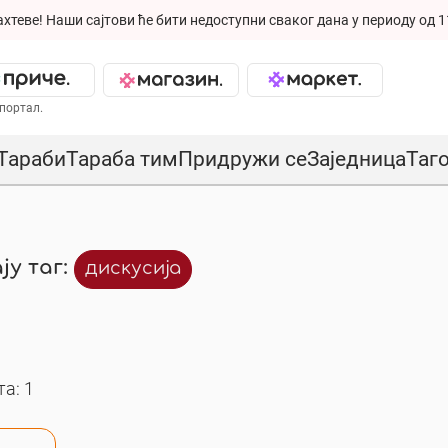
ахтеве!
Наши сајтови ће бити недоступни сваког дана у периоду од 1
портал.
Тараби
Тараба тим
Придружи се
Заједница
Таг
ју таг:
дискусија
а: 1