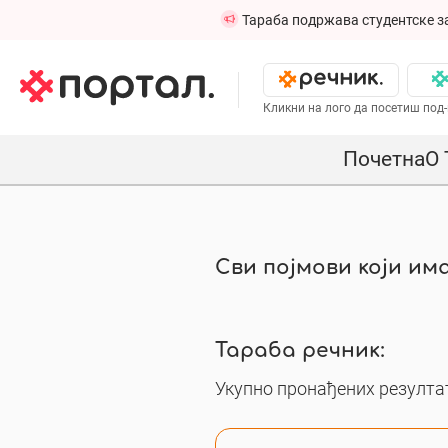
Тараба подржава студентске з
Кликни на лого да посетиш под-
Почетна
О 
Сви појмови који има
Тараба речник:
Укупно пронађених резултат