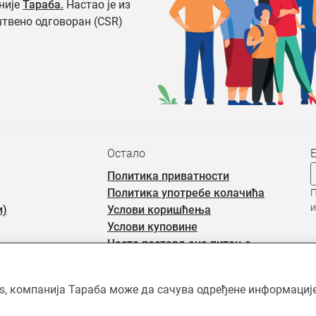
није
Тараба.
Настао је из
штвено одговоран (CSR)
Остало
Политика приватности
Политика употребе колачића
П
и
и)
Услови коришћења
Услови куповине
Често постављана питања
rs, компанија Тараба може да сачува одређене информације 
ићен ауторским правима и власништво је Тараба доо, осим када је 