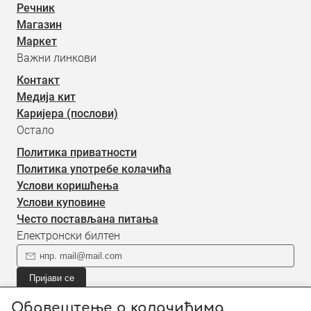
Речник
Магазин
Маркет
Важни линкови
Контакт
Медија кит
Каријера (послови)
Остало
Политика приватности
Политика употребе колачића
Услови коришћења
Услови куповине
Често постављана питања
Електронски билтен
Пријави се
Пријави се на наш електронски билтен (newsletter) за
Обавештење о колачићима
информације о новом садржају.