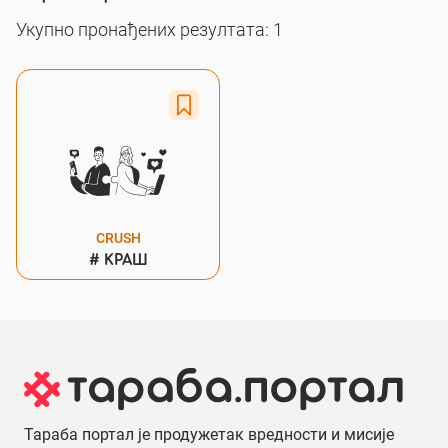
Укупно пронађених резултата: 1
CRUSH
#
КРАШ
Тараба портал је продужетак вредности и мисије