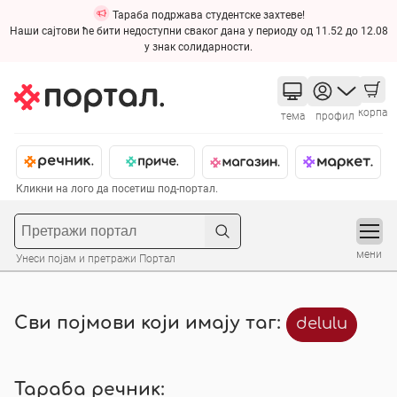
Тараба подржава студентске захтеве!
Наши сајтови ће бити недоступни сваког дана у периоду од 11.52 до 12.08
у знак солидарности.
корпа
тема
профил
Кликни на лого да посетиш под-портал.
мени
Унеси појам и претражи Портал
Сви појмови који имају таг:
delulu
Тараба речник: