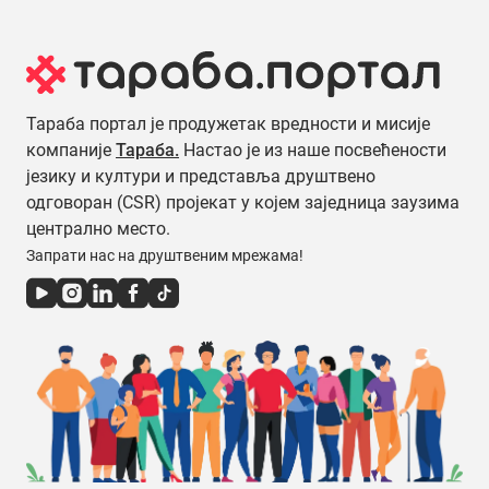
Тараба портал је продужетак вредности и мисије
компаније
Тараба.
Настао је из наше посвећености
језику и култури и представља друштвено
одговоран (CSR) пројекат у којем заједница заузима
централно место.
Запрати нас на друштвеним мрежама!