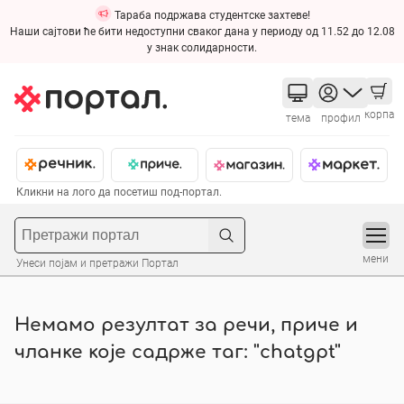
Тараба подржава студентске захтеве!
Наши сајтови ће бити недоступни сваког дана у периоду од 11.52 до 12.08
у знак солидарности.
корпа
тема
профил
Кликни на лого да посетиш под-портал.
мени
Унеси појам и претражи Портал
Немамо резултат за речи, приче и
чланке које садрже таг: "chatgpt"