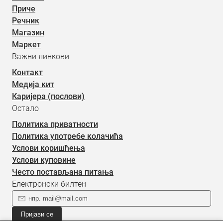
Приче
Речник
Магазин
Маркет
Важни линкови
Контакт
Медија кит
Каријера (послови)
Остало
Политика приватности
Политика употребе колачића
Услови коришћења
Услови куповине
Често постављана питања
Електронски билтен
Пријави се