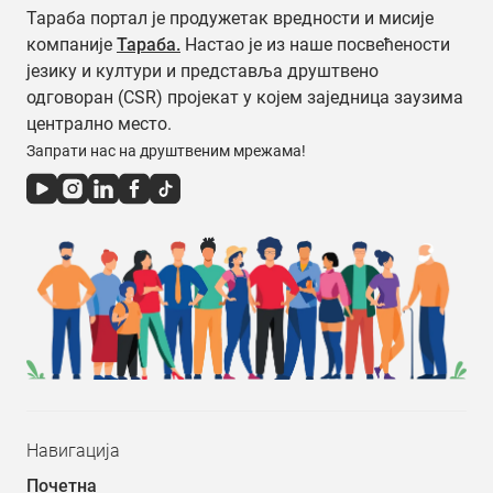
Тараба портал је продужетак вредности и мисије
компаније
Тараба.
Настао је из наше посвећености
језику и култури и представља друштвено
одговоран (CSR) пројекат у којем заједница заузима
централно место.
Запрати нас на друштвеним мрежама!
Навигација
Почетна