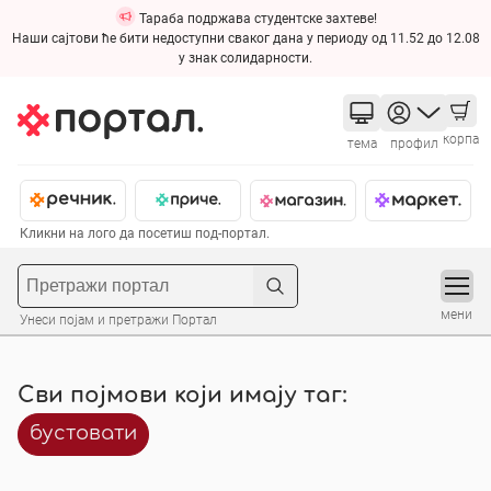
Тараба подржава студентске захтеве!
Наши сајтови ће бити недоступни сваког дана у периоду од 11.52 до 12.08
у знак солидарности.
корпа
тема
профил
Кликни на лого да посетиш под-портал.
мени
Унеси појам и претражи Портал
Сви појмови који имају таг:
бустовати