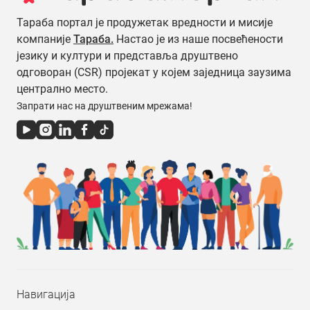
Тараба портал је продужетак вредности и мисије
компаније
Тараба.
Настао је из наше посвећености
језику и култури и представља друштвено
одговоран (CSR) пројекат у којем заједница заузима
централно место.
Запрати нас на друштвеним мрежама!
Навигација