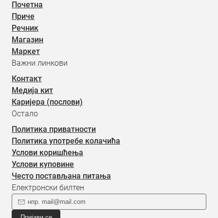
Почетна
Приче
Речник
Магазин
Маркет
Важни линкови
Контакт
Медија кит
Каријера (послови)
Остало
Политика приватности
Политика употребе колачића
Услови коришћења
Услови куповине
Често постављана питања
Електронски билтен
Пријави се