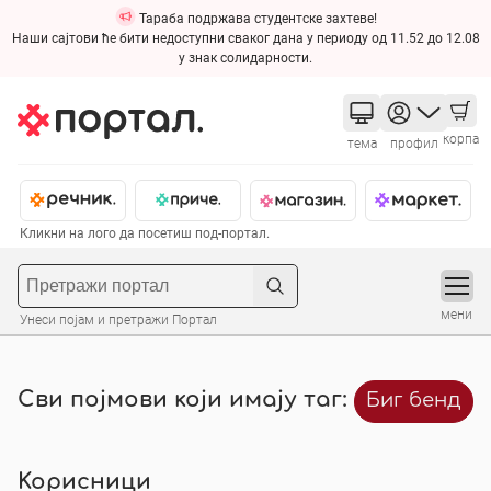
Тараба подржава студентске захтеве!
Наши сајтови ће бити недоступни сваког дана у периоду од 11.52 до 12.08
у знак солидарности.
корпа
тема
профил
Кликни на лого да посетиш под-портал.
мени
Унеси појам и претражи Портал
Сви појмови који имају таг:
Биг бенд
Корисници