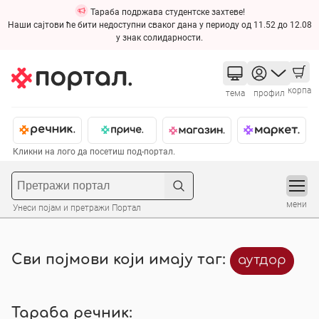
Тараба подржава студентске захтеве!
Наши сајтови ће бити недоступни сваког дана у периоду од 11.52 до 12.08
у знак солидарности.
корпа
тема
профил
Кликни на лого да посетиш под-портал.
мени
Унеси појам и претражи Портал
Сви појмови који имају таг:
аутдор
Тараба речник: