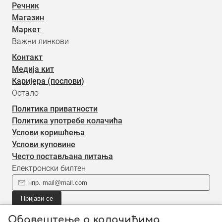
Речник
Магазин
Маркет
Важни линкови
Контакт
Медија кит
Каријера (послови)
Остало
Политика приватности
Политика употребе колачића
Услови коришћења
Услови куповине
Често постављана питања
Електронски билтен
Пријави се
Пријави се на наш електронски билтен (newsletter) за
Обавештење о колачићима
информације о новом садржају.