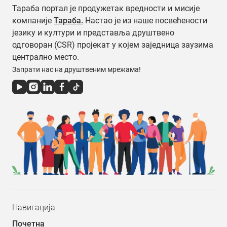
Тараба портал је продужетак вредности и мисије
компаније
Тараба.
Настао је из наше посвећености
језику и култури и представља друштвено
одговоран (CSR) пројекат у којем заједница заузима
централно место.
Запрати нас на друштвеним мрежама!
Навигација
Почетна