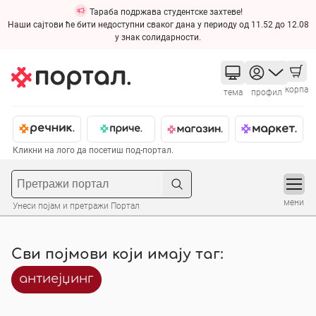
Тараба подржава студентске захтеве!
Наши сајтови ће бити недоступни сваког дана у периоду од 11.52 до 12.08
у знак солидарности.
корпа
тема
профил
Кликни на лого да посетиш под-портал.
мени
Унеси појам и претражи Портал
Сви појмови који имају таг:
антиејџинг