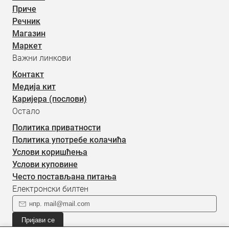
Приче
Речник
Магазин
Маркет
Важни линкови
Контакт
Медија кит
Каријера (послови)
Остало
Политика приватности
Политика употребе колачића
Услови коришћења
Услови куповине
Често постављана питања
Електронски билтен
Пријави се