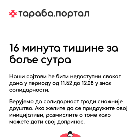
16 минута тишине за
боље сутра
Наши сајтови ће бити недоступни сваког
дана у периоду од 11.52 до 12.08 у знак
солидарности.
Верујемо да солидарност гради снажније
друштво. Ако желите да се придружите овој
иницијативи, размислите о томе како
можете дати свој допринос.