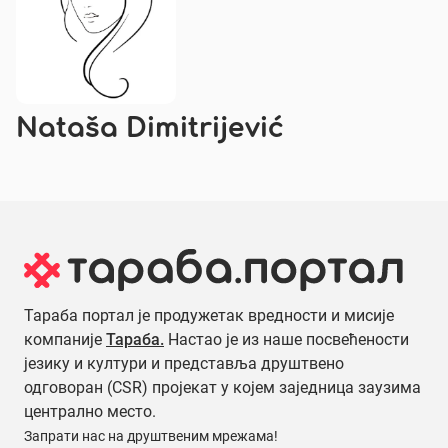
Nataša Dimitrijević
Тараба портал је продужетак вредности и мисије
компаније
Тараба.
Настао је из наше посвећености
језику и култури и представља друштвено
одговоран (CSR) пројекат у којем заједница заузима
централно место.
Запрати нас на друштвеним мрежама!