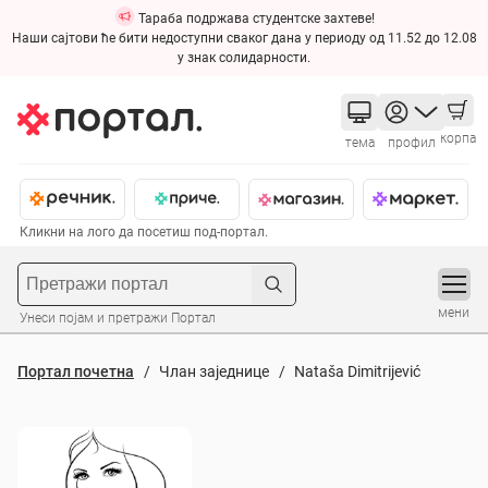
Тараба подржава студентске захтеве!
Наши сајтови ће бити недоступни сваког дана у периоду од 11.52 до 12.08
у знак солидарности.
корпа
тема
профил
Кликни на лого да посетиш под-портал.
мени
Унеси појам и претражи Портал
Портал почетна
Члан заједнице
Nataša Dimitrijević