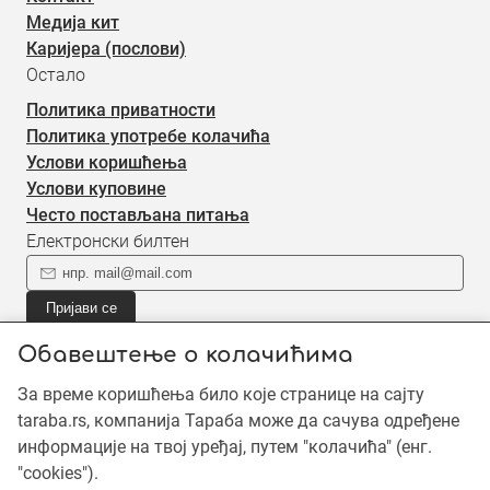
Медија кит
Каријера (послови)
Остало
Политика приватности
Политика употребе колачића
Услови коришћења
Услови куповине
Често постављана питања
Електронски билтен
Пријави се
Пријави се на наш електронски билтен (newsletter) за
Обавештење о колачићима
информације о новом садржају.
За време коришћења било које странице на сајту
taraba.rs, компанија Тараба може да сачува одређене
©2019 - 2026 Тараба доо. Сва права задржана. Садржај је
информације на твој уређај, путем "колачића" (енг.
заштићен ауторским правима и власништво је Тараба доо,
"cookies").
осим када је наведено другачије. Неовлашћена употреба